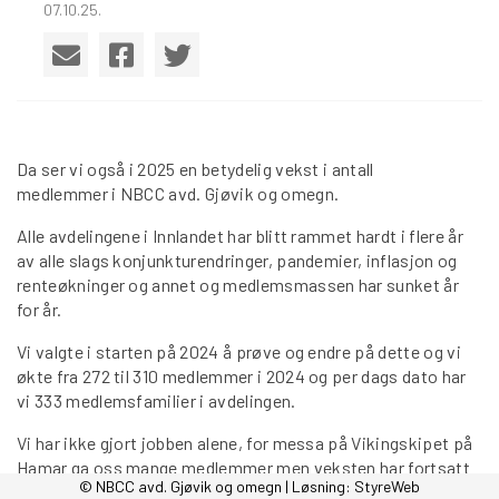
07.10.25.
Da ser vi også i 2025 en betydelig vekst i antall
medlemmer i NBCC avd. Gjøvik og omegn.
Alle avdelingene i Innlandet har blitt rammet hardt i flere år
av alle slags konjunkturendringer, pandemier, inflasjon og
renteøkninger og annet og medlemsmassen har sunket år
for år.
Vi valgte i starten på 2024 å prøve og endre på dette og vi
økte fra 272 til 310 medlemmer i 2024 og per dags dato har
vi 333 medlemsfamilier i avdelingen.
Vi har ikke gjort jobben alene, for messa på Vikingskipet på
Hamar ga oss mange medlemmer men veksten har fortsatt
© NBCC avd. Gjøvik og omegn | Løsning:
StyreWeb
også etter at messa var over.