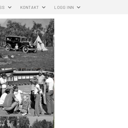
SS
KONTAKT
LOGG INN
EBOK
KONTAKT OSS
MIN SIDE FOR MEDLEMMER (GNIST)
VDELINGEN
AVDELINGSSTYRET
FOR TILLITSVALGTE (STYREWEB)
NBCC INTRANETT FOR TILLITSVALG