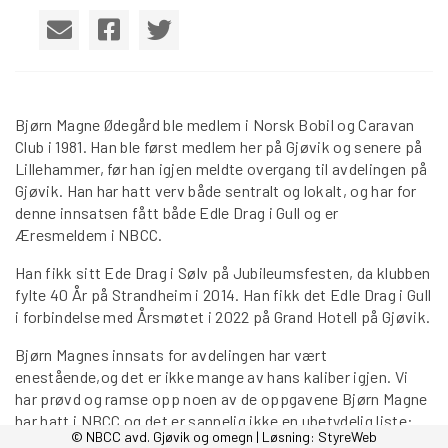
Bjørn Magne Ødegård ble medlem i Norsk Bobil og Caravan
Club i 1981. Han ble først medlem her på Gjøvik og senere på
Lillehammer, før han igjen meldte overgang til avdelingen på
Gjøvik. Han har hatt verv både sentralt og lokalt, og har for
denne innsatsen fått både Edle Drag i Gull og er
Æresmeldem i NBCC.
Han fikk sitt Ede Drag i Sølv på Jubileumsfesten, da klubben
fylte 40 År på Strandheim i 2014. Han fikk det Edle Drag i Gull
i forbindelse med Årsmøtet i 2022 på Grand Hotell på Gjøvik.
Bjørn Magnes innsats for avdelingen har vært
enestående,og det er ikke mange av hans kaliber igjen. Vi
har prøvd og ramse opp noen av de oppgavene Bjørn Magne
har hatt i NBCC og det er sannelig ikke en ubetydelig liste:
© NBCC avd. Gjøvik og omegn | Løsning:
StyreWeb